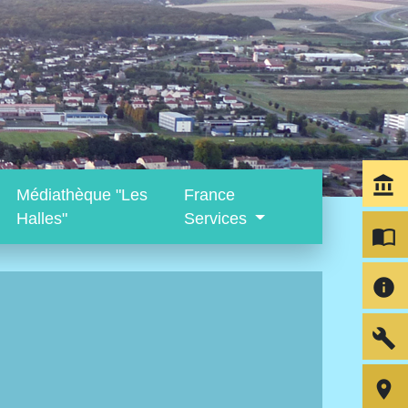
account_balance
Médiathèque "Les
France
Halles"
Services
import_contacts
info
build
room