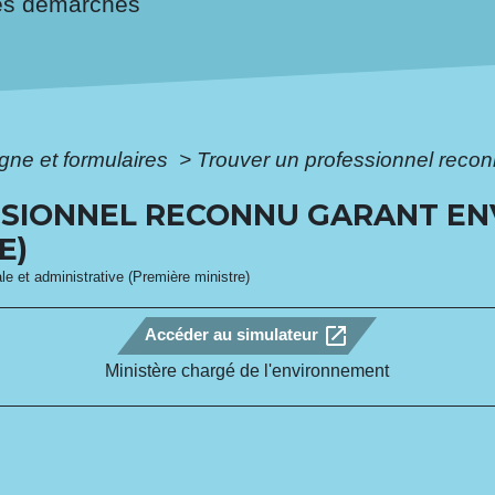
es démarches
igne et formulaires
>
Trouver un professionnel reco
SIONNEL RECONNU GARANT EN
E)
ale et administrative (Première ministre)
open_in_new
Accéder au simulateur
Ministère chargé de l'environnement