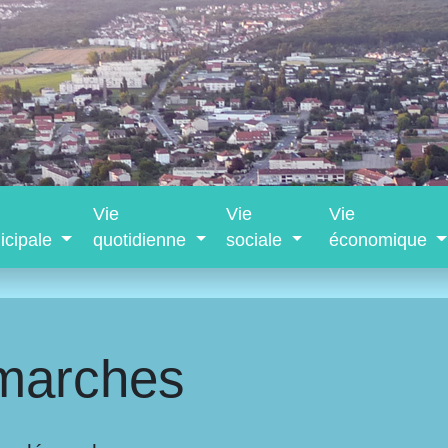
Vie
Vie
Vie
icipale
quotidienne
sociale
économique
marches