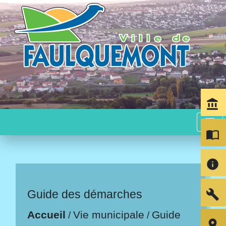
account_balance
menu
import_contacts
info
build
Guide des démarches
Accueil
Vie municipale
Guide
/
/
room