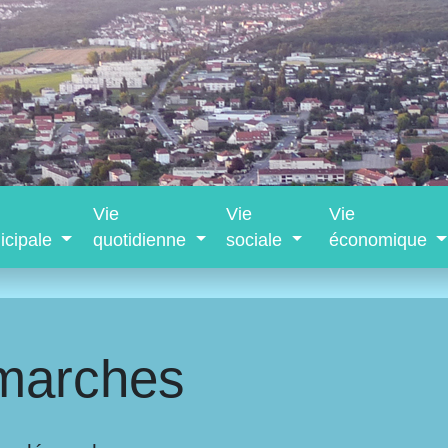
Vie
Vie
Vie
icipale
quotidienne
sociale
économique
marches