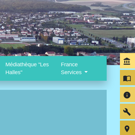
account_balance
Médiathèque "Les
France
Halles"
Services
import_contacts
info
build
room