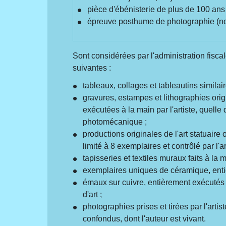
pièce d'ébénisterie de plus de 100 ans
épreuve posthume de photographie (non 
Sont considérées par l'administration fisca
suivantes :
tableaux, collages et tableautins similair
gravures, estampes et lithographies orig
exécutées à la main par l'artiste, quell
photomécanique ;
productions originales de l'art statuaire 
limité à 8 exemplaires et contrôlé par l'ar
tapisseries et textiles muraux faits à la 
exemplaires uniques de céramique, entièr
émaux sur cuivre, entièrement exécutés à
d'art ;
photographies prises et tirées par l'arti
confondus, dont l'auteur est vivant.