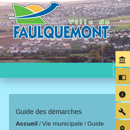
account_balance
menu
import_contacts
info
build
Guide des démarches
Accueil
Vie municipale
Guide
/
/
room