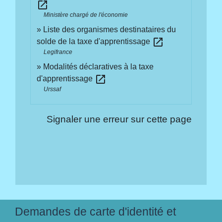
open_in_new
Ministère chargé de l'économie
Liste des organismes destinataires du
open_in_new
solde de la taxe d'apprentissage
Legifrance
Modalités déclaratives à la taxe
open_in_new
d'apprentissage
Urssaf
Signaler une erreur sur cette page
Demandes de carte d'identité et