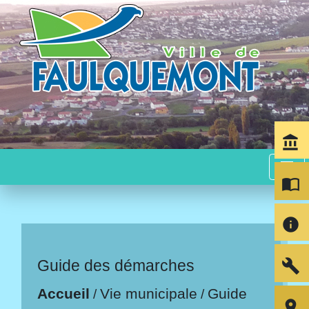
account_balance
menu
import_contacts
info
build
Guide des démarches
Accueil
Vie municipale
Guide
/
/
room