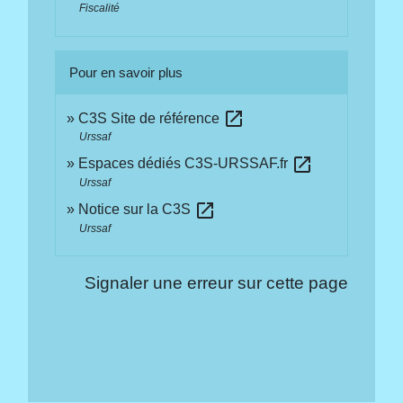
Fiscalité
Pour en savoir plus
open_in_new
C3S Site de référence
Urssaf
open_in_new
Espaces dédiés C3S-URSSAF.fr
Urssaf
open_in_new
Notice sur la C3S
Urssaf
Signaler une erreur sur cette page