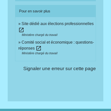
Pour en savoir plus
Site dédié aux élections professionnelles
open_in_new
Ministère chargé du travail
Comité social et économique : questions-
open_in_new
réponses
Ministère chargé du travail
Signaler une erreur sur cette page