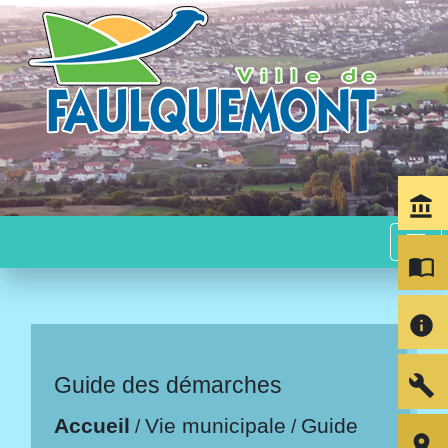
account_balance
menu
import_contacts
info
build
Guide des démarches
Accueil
Vie municipale
Guide
/
/
room