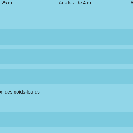
e 25 m
Au-delà de 4 m
A
ion des poids-lourds