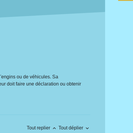
'engins ou de véhicules. Sa
eur doit faire une déclaration ou obtenir
keyboard_arrow_up
keyboard_arrow_down
Tout replier
Tout déplier