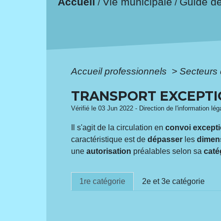
Accueil
Vie municipale
Guide d
/
/
Accueil professionnels
>
Secteurs 
TRANSPORT EXCEPT
Vérifié le 03 Jun 2022 - Direction de l'information lég
Il s'agit de la circulation en
convoi except
caractéristique est de
dépasser
les
dimen
une
autorisation
préalables selon sa
caté
1re catégorie
2e et 3e catégorie