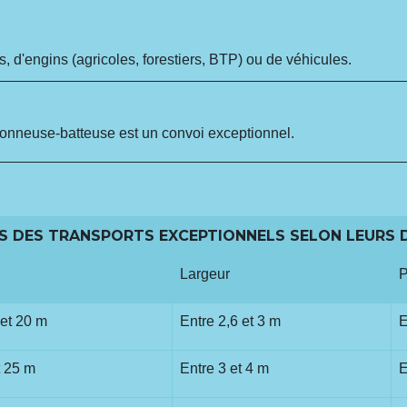
s, d'engins (agricoles, forestiers, BTP) ou de véhicules.
sonneuse-batteuse est un convoi exceptionnel.
S DES TRANSPORTS EXCEPTIONNELS SELON LEURS 
Largeur
P
 et 20 m
Entre 2,6 et 3 m
E
t 25 m
Entre 3 et 4 m
E