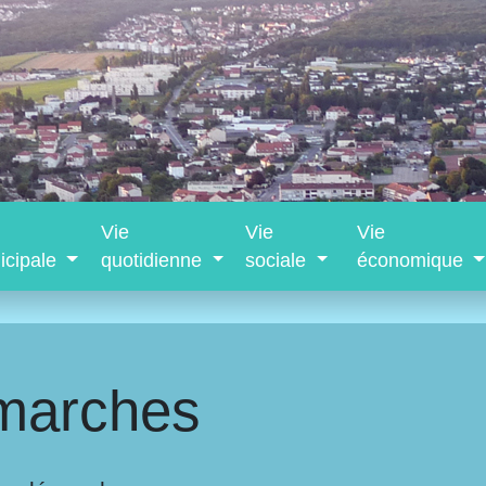
Vie
Vie
Vie
icipale
quotidienne
sociale
économique
marches