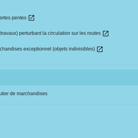
open_in_new
fortes pentes
open_in_new
travaux) perturbant la circulation sur les routes
open_in_new
rchandises exceptionnel (objets indivisibles)
outier de marchandises