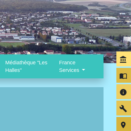
account_balance
Médiathèque "Les
France
Halles"
Services
import_contacts
info
build
room