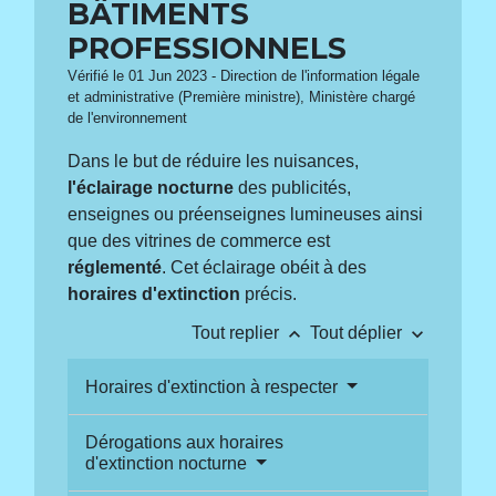
BÂTIMENTS
PROFESSIONNELS
Vérifié le 01 Jun 2023 - Direction de l'information légale
et administrative (Première ministre), Ministère chargé
de l'environnement
Dans le but de réduire les nuisances,
l'éclairage nocturne
des publicités,
enseignes ou préenseignes lumineuses ainsi
que des vitrines de commerce est
réglementé
. Cet éclairage obéit à des
horaires d'extinction
précis.
keyboard_arrow_up
keyboard_arrow_down
Tout replier
Tout déplier
Horaires d'extinction à respecter
Dérogations aux horaires
d'extinction nocturne