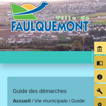
account_balance
menu
import_contacts
info
build
Guide des démarches
Accueil
Vie municipale
Guide
/
/
room