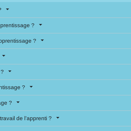
 ?
pprentissage ?
’apprentissage ?
?
n ?
rentissage ?
sage ?
ravail de l’apprenti ?