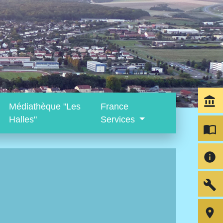
account_balance
Médiathèque "Les
France
Halles"
Services
import_contacts
info
build
room