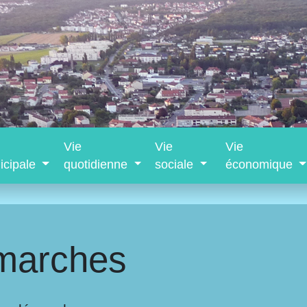
Vie
Vie
Vie
icipale
quotidienne
sociale
économique
marches