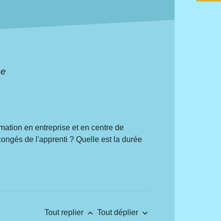
ge
rmation en entreprise et en centre de
ongés de l'apprenti ? Quelle est la durée
keyboard_arrow_up
keyboard_arrow_down
Tout replier
Tout déplier