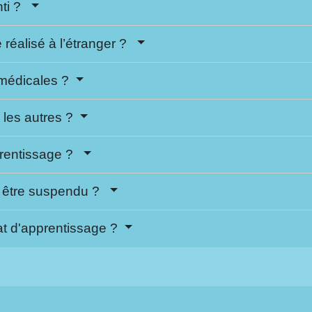
nti ?
re réalisé à l’étranger ?
s médicales ?
 les autres ?
prentissage ?
il être suspendu ?
rat d'apprentissage ?