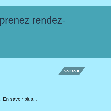
 prenez rendez-
Voir tout
 En savoir plus...