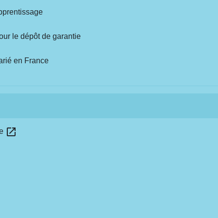
pprentissage
our le dépôt de garantie
larié en France
open_in_new
ce