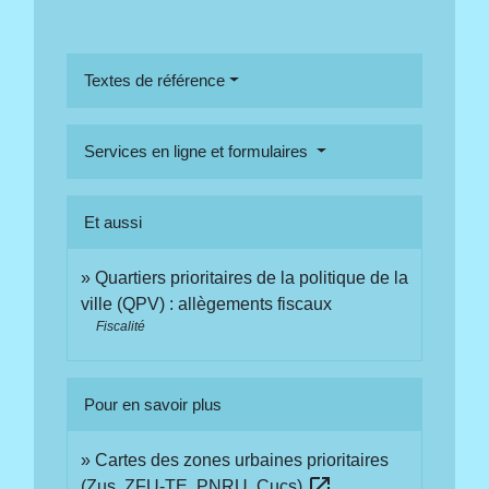
Textes de référence
Services en ligne et formulaires
Et aussi
Quartiers prioritaires de la politique de la
ville (QPV) : allègements fiscaux
Fiscalité
Pour en savoir plus
Cartes des zones urbaines prioritaires
open_in_new
(Zus, ZFU-TE, PNRU, Cucs)