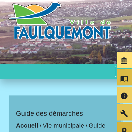
account_balance
menu
import_contacts
info
build
Guide des démarches
Accueil
Vie municipale
Guide
/
/
room