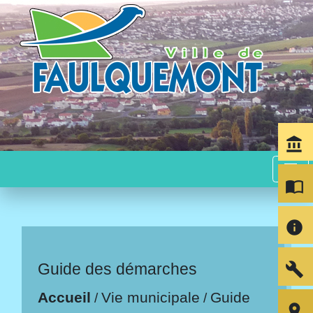
account_balance
menu
import_contacts
info
build
Guide des démarches
Accueil
Vie municipale
Guide
/
/
room