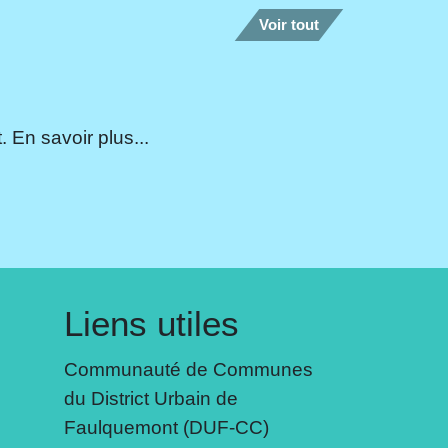
Voir tout
 En savoir plus...
Liens utiles
Communauté de Communes
du District Urbain de
Faulquemont (DUF-CC)