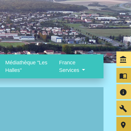
account_balance
Médiathèque "Les
France
Halles"
Services
import_contacts
info
build
room