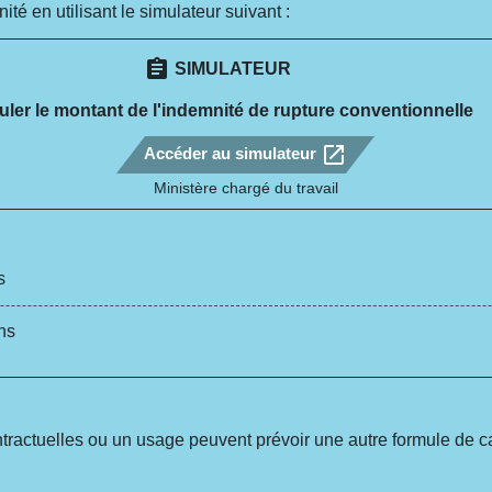
té en utilisant le simulateur suivant :
assignment
SIMULATEUR
uler le montant de l'indemnité de rupture conventionnelle
open_in_new
Accéder au simulateur
Ministère chargé du travail
s
ns
ntractuelles ou un usage peuvent prévoir une autre formule de ca