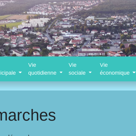
Vie
Vie
Vie
icipale
quotidienne
sociale
économique
marches