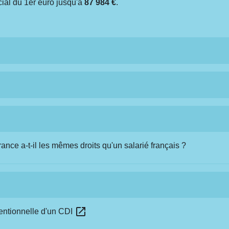
ial du 1
er
euro jusqu'à
87 984 €
.
ance a-t-il les mêmes droits qu'un salarié français ?
open_in_new
ventionnelle d'un CDI