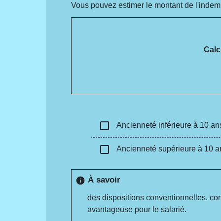
Vous pouvez estimer le montant de l'indemni
Calc
check_box_outline_blank
Ancienneté inférieure à 10 an
check_box_outline_blank
Ancienneté supérieure à 10 a
À savoir
info
des
dispositions conventionnelles
, co
avantageuse pour le salarié.