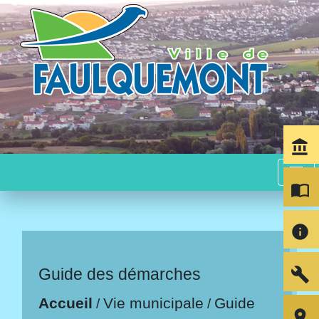
account_balance
menu
import_contacts
info
build
Guide des démarches
Accueil
Vie municipale
Guide
/
/
room