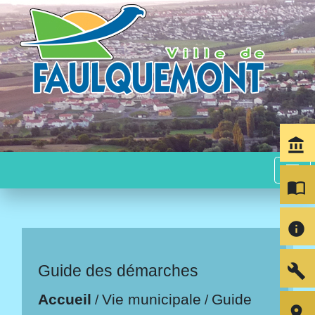
account_balance
menu
import_contacts
info
build
Guide des démarches
Accueil
Vie municipale
Guide
/
/
room