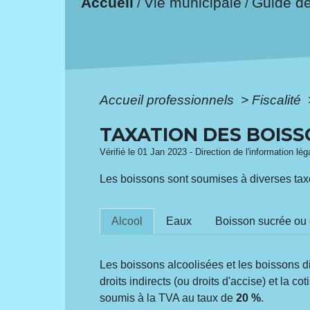
Accueil
Vie municipale
Guide d
/
/
Accueil professionnels
>
Fiscalité
TAXATION DES BOIS
Vérifié le 01 Jan 2023 - Direction de l'information lé
Les boissons sont soumises à diverses taxes
Alcool
Eaux
Boisson sucrée ou
Les boissons alcoolisées et les boissons d
droits indirects (ou droits d'accise) et la c
soumis à la TVA au taux de
20 %
.