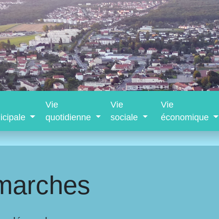
Vie
Vie
Vie
icipale
quotidienne
sociale
économique
marches