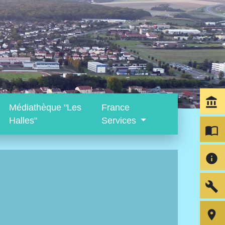
account_balance
Médiathèque "Les
France
Halles"
Services
import_contacts
info
build
room