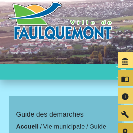
account_balance
menu
import_contacts
info
build
Guide des démarches
Accueil
Vie municipale
Guide
/
/
room