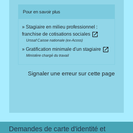
Pour en savoir plus
Stagiaire en milieu professionnel :
open_in_new
franchise de cotisations sociales
Urssaf Caisse nationale (ex-Acoss)
open_in_new
Gratification minimale d'un stagiaire
Ministère chargé du travail
Signaler une erreur sur cette page
Demandes de carte d'identité et