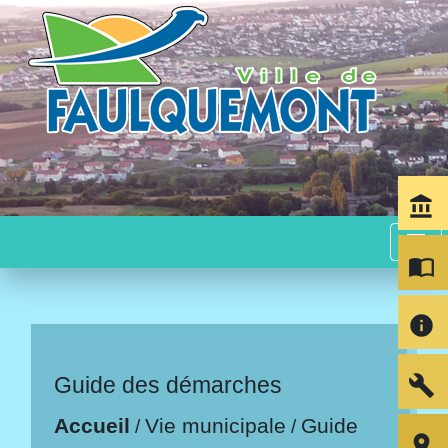
account_balance
menu
import_contacts
info
build
Guide des démarches
Accueil
Vie municipale
Guide
/
/
room