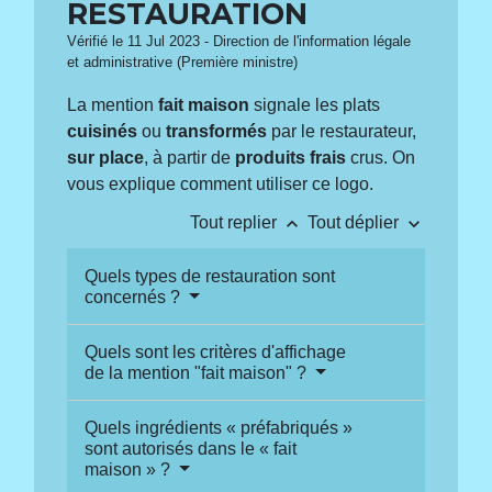
RESTAURATION
Vérifié le 11 Jul 2023 - Direction de l'information légale
et administrative (Première ministre)
La mention
fait maison
signale les plats
cuisinés
ou
transformés
par le restaurateur,
sur place
, à partir de
produits frais
crus. On
vous explique comment utiliser ce logo.
keyboard_arrow_up
keyboard_arrow_down
Tout replier
Tout déplier
Quels types de restauration sont
concernés ?
Quels sont les critères d'affichage
de la mention "fait maison" ?
Quels ingrédients « préfabriqués »
sont autorisés dans le « fait
maison » ?