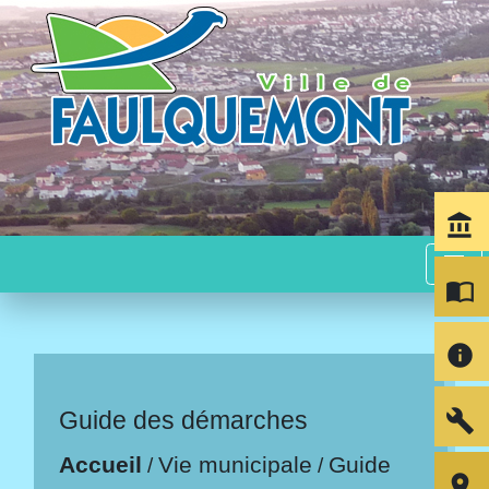
account_balance
menu
import_contacts
info
build
Guide des démarches
Accueil
Vie municipale
Guide
/
/
room