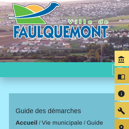
account_balance
menu
import_contacts
info
build
Guide des démarches
Accueil
Vie municipale
Guide
/
/
room