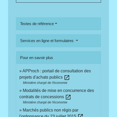
Textes de référence
Services en ligne et formulaires
Pour en savoir plus
APProch : portail de consultation des
open_in_new
projets d'achats publics
Ministère chargé de l'économie
Modalités de mise en concurrence des
open_in_new
contrats de concessions
Ministère chargé de l'économie
Marchés publics non régis par
open_in_new
l'ordonnance du 23 juillet 2015