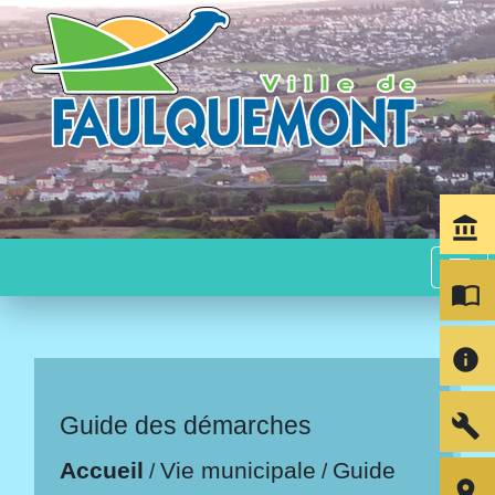
account_balance
menu
import_contacts
info
build
Guide des démarches
Accueil
Vie municipale
Guide
/
/
room