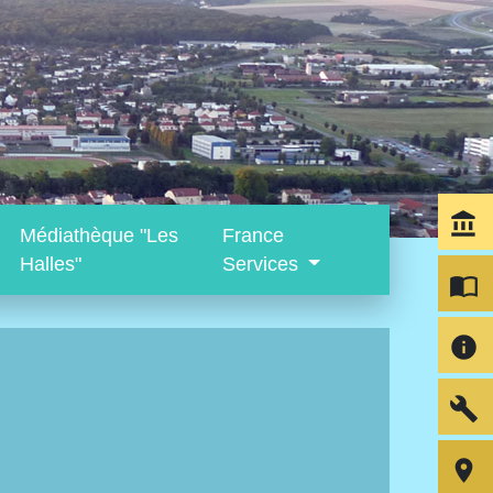
account_balance
Médiathèque "Les
France
Halles"
Services
import_contacts
info
build
room