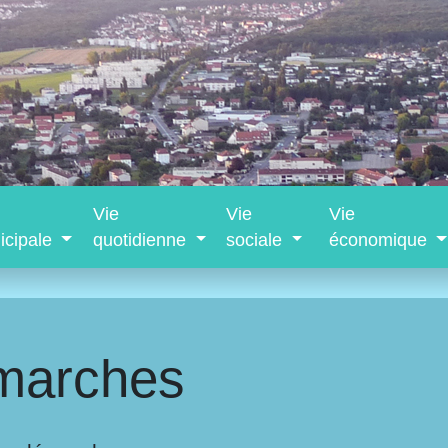
Vie
Vie
Vie
icipale
quotidienne
sociale
économique
marches