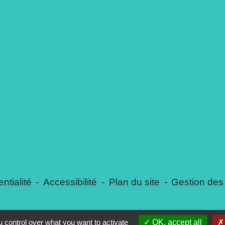
ntialité
-
Accessibilité
-
Plan du site
-
Gestion des
 control over what you want to activate
OK, accept all