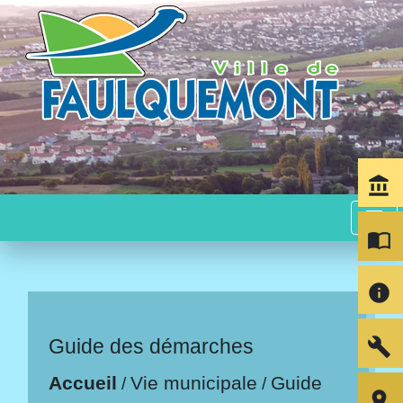
account_balance
menu
import_contacts
info
build
Guide des démarches
Accueil
Vie municipale
Guide
/
/
room