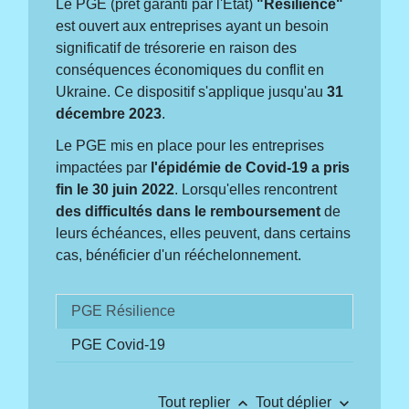
Le PGE (prêt garanti par l'État)
"Résilience"
est ouvert aux entreprises ayant un besoin
significatif de trésorerie en raison des
conséquences économiques du conflit en
Ukraine. Ce dispositif s'applique jusqu'au
31
décembre 2023
.
Le PGE mis en place pour les entreprises
impactées par
l'épidémie de Covid-19
a pris
fin le 30 juin 2022
. Lorsqu'elles rencontrent
des difficultés dans le remboursement
de
leurs échéances, elles peuvent, dans certains
cas, bénéficier d'un rééchelonnement.
PGE Résilience
PGE Covid-19
keyboard_arrow_up
keyboard_arrow_down
Tout replier
Tout déplier