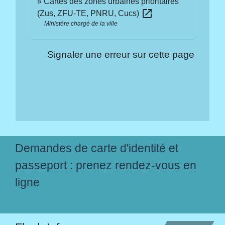
Cartes des zones urbaines prioritaires
open_in_new
(Zus, ZFU-TE, PNRU, Cucs)
Ministère chargé de la ville
Signaler une erreur sur cette page
Demandes de carte d'identité et
passeport : prenez rendez-vous en
ligne