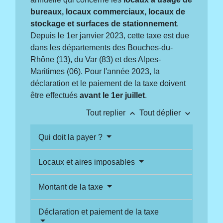
bureaux, locaux commerciaux, locaux de
stockage et surfaces de stationnement
.
Depuis le 1
er
janvier 2023, cette taxe est due
dans les départements des Bouches-du-
Rhône (13), du Var (83) et des Alpes-
Maritimes (06). Pour l'année 2023, la
déclaration et le paiement de la taxe doivent
être effectués
avant le 1
er
juillet
.
keyboard_arrow_up
keyboard_arrow_down
Tout replier
Tout déplier
Qui doit la payer ?
Locaux et aires imposables
Montant de la taxe
Déclaration et paiement de la taxe