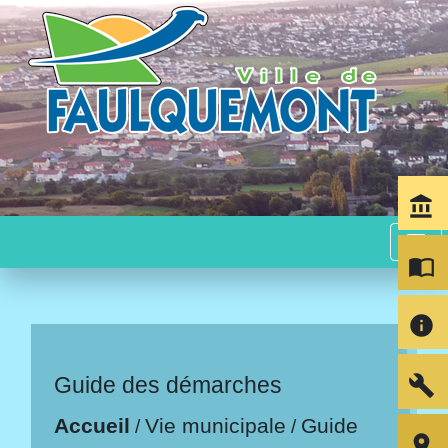
account_balance
menu
import_contacts
info
build
Guide des démarches
Accueil
Vie municipale
Guide
/
/
room