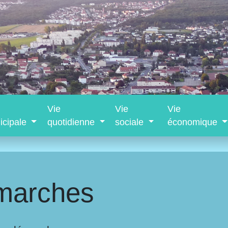
Vie
Vie
Vie
icipale
quotidienne
sociale
économique
marches