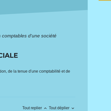
s comptables d'une société
CIALE
ion, de la tenue d'une comptabilité et de
keyboard_arrow_up
keyboard_arrow_down
Tout replier
Tout déplier