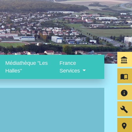
account_balance
Médiathèque "Les
France
Halles"
Services
import_contacts
info
build
room