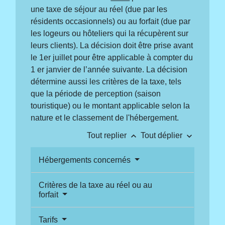
une taxe de séjour au réel (due par les
résidents occasionnels) ou au forfait (due par
les logeurs ou hôteliers qui la récupèrent sur
leurs clients). La décision doit être prise avant
le 1
er
juillet pour être applicable à compter du
1
er
janvier de l’année suivante. La décision
détermine aussi les critères de la taxe, tels
que la période de perception (saison
touristique) ou le montant applicable selon la
nature et le classement de l'hébergement.
keyboard_arrow_up
keyboard_arrow_down
Tout replier
Tout déplier
Hébergements concernés
Critères de la taxe au réel ou au
forfait
Tarifs