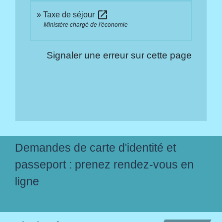
open_in_new
Taxe de séjour
Ministère chargé de l'économie
Signaler une erreur sur cette page
Demandes de carte d'identité et
passeport : prenez rendez-vous en
ligne