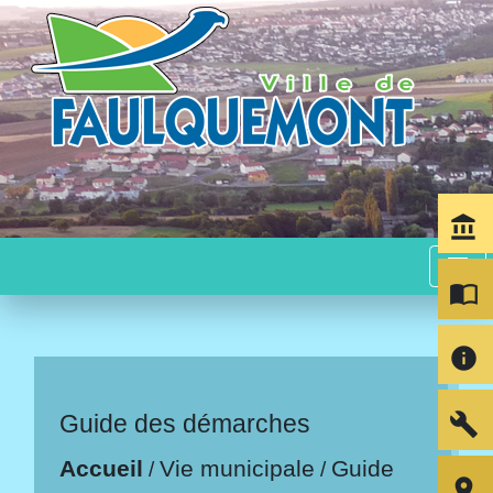
account_balance
menu
import_contacts
info
build
Guide des démarches
Accueil
Vie municipale
Guide
/
/
room