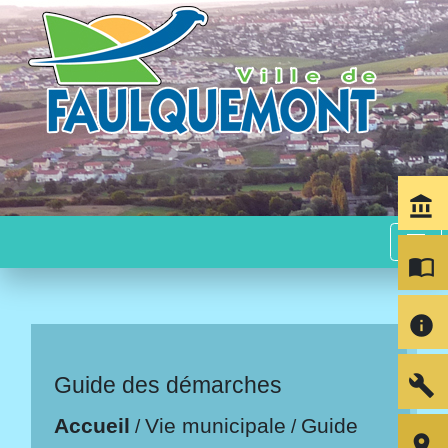
account_balance
menu
import_contacts
info
build
Guide des démarches
Accueil
Vie municipale
Guide
/
/
room