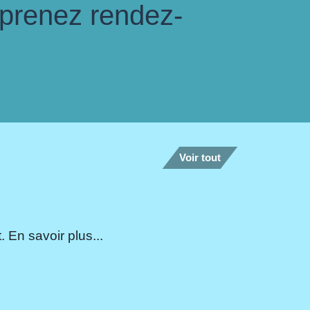
 prenez rendez-
Voir tout
 En savoir plus...