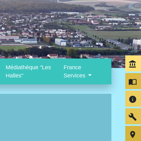
account_balance
Médiathèque "Les
France
Halles"
Services
import_contacts
info
build
room