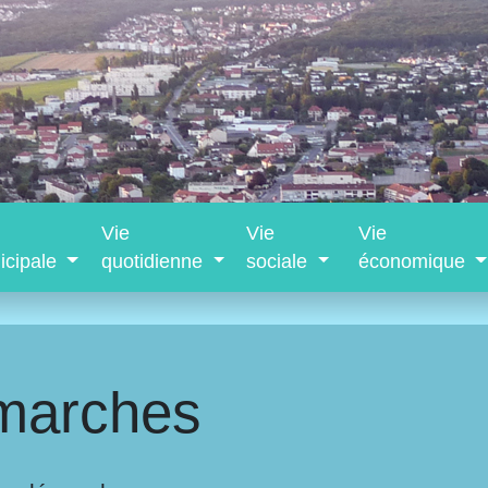
Vie
Vie
Vie
icipale
quotidienne
sociale
économique
marches