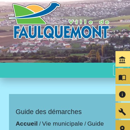
account_balance
menu
import_contacts
info
build
Guide des démarches
Accueil
Vie municipale
Guide
/
/
room