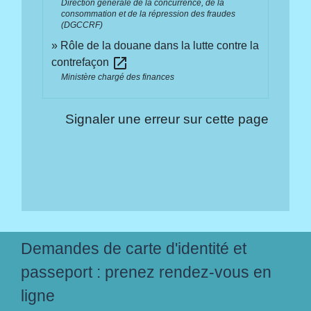
Direction générale de la concurrence, de la
consommation et de la répression des fraudes
(DGCCRF)
Rôle de la douane dans la lutte contre la
open_in_new
contrefaçon
Ministère chargé des finances
Signaler une erreur sur cette page
Demandes de carte d'identité et
passeport : prenez rendez-vous en
ligne