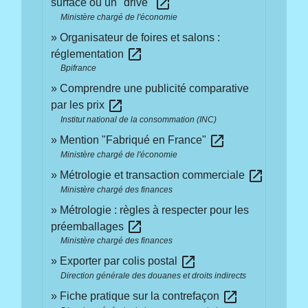
open_in_new
surface ou un "drive"
Ministère chargé de l'économie
Organisateur de foires et salons :
open_in_new
réglementation
Bpifrance
Comprendre une publicité comparative
open_in_new
par les prix
Institut national de la consommation (INC)
open_in_new
Mention "Fabriqué en France"
Ministère chargé de l'économie
open_in_new
Métrologie et transaction commerciale
Ministère chargé des finances
Métrologie : règles à respecter pour les
open_in_new
préemballages
Ministère chargé des finances
open_in_new
Exporter par colis postal
Direction générale des douanes et droits indirects
open_in_new
Fiche pratique sur la contrefaçon