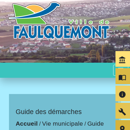
account_balance
menu
import_contacts
info
build
Guide des démarches
Accueil
Vie municipale
Guide
/
/
room