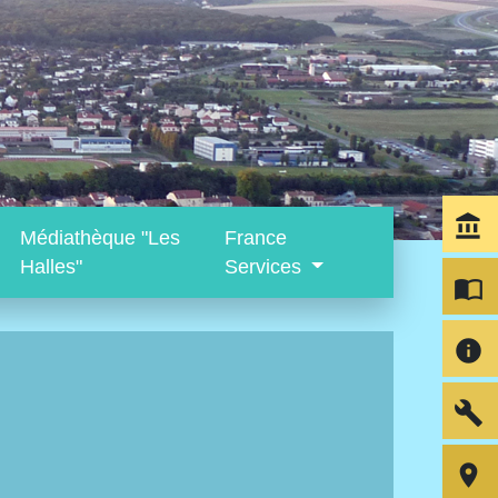
account_balance
Médiathèque "Les
France
Halles"
Services
import_contacts
info
build
room