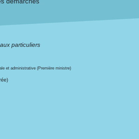
es démarches
aux particuliers
gale et administrative (Première ministre)
rée)