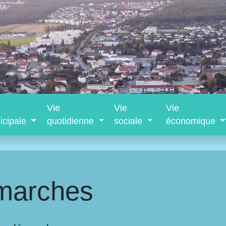
Vie
Vie
Vie
icipale
quotidienne
sociale
économique
marches