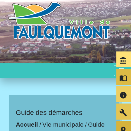
account_balance
menu
import_contacts
info
build
Guide des démarches
Accueil
Vie municipale
Guide
/
/
room