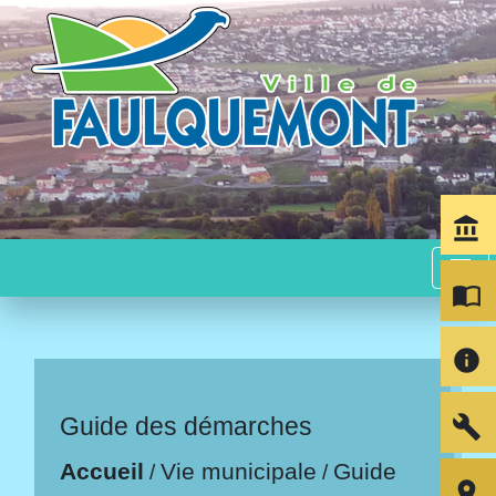
account_balance
menu
import_contacts
info
build
Guide des démarches
Accueil
Vie municipale
Guide
/
/
room