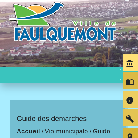
account_balance
menu
import_contacts
info
build
Guide des démarches
Accueil
Vie municipale
Guide
/
/
room