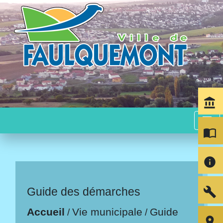
account_balance
menu
import_contacts
info
build
Guide des démarches
Accueil
Vie municipale
Guide
/
/
room