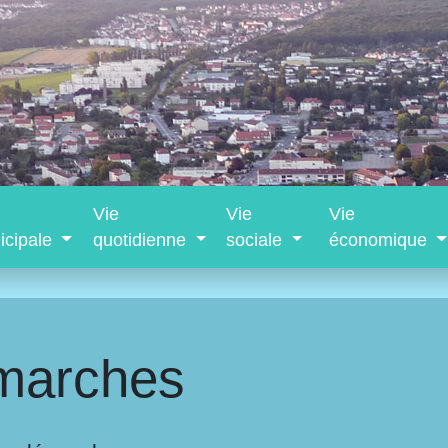
Vie
Vie
Vie
icipale
quotidienne
sociale
économique
marches