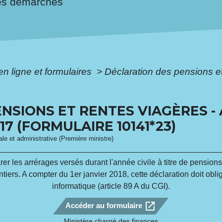
es démarches
en ligne et formulaires
>
Déclaration des pensions et
NSIONS ET RENTES VIAGÈRES -
7 (FORMULAIRE 10141*23)
gale et administrative (Première ministre)
 les arrérages versés durant l'année civile à titre de pensions, 
ntiers. A compter du 1
er
janvier 2018, cette déclaration doit ob
informatique (article 89 A du CGI).
open_in_new
Accéder au formulaire
Ministère chargé des finances