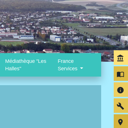
account_balance
Médiathèque "Les
France
Halles"
Services
import_contacts
info
build
room