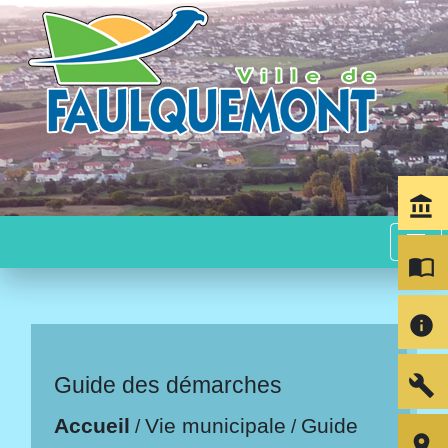
account_balance
menu
import_contacts
info
build
Guide des démarches
Accueil
Vie municipale
Guide
/
/
room