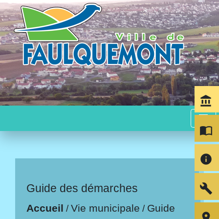
account_balance
menu
import_contacts
info
build
Guide des démarches
Accueil
Vie municipale
Guide
/
/
room