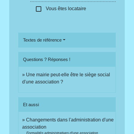
check_box_outline_blank
Vous êtes locataire
Textes de référence
Questions ? Réponses !
Une mairie peut-elle être le siège social
d'une association ?
Et aussi
Changements dans l'administration d'une
association
Formalités administratives d'une association