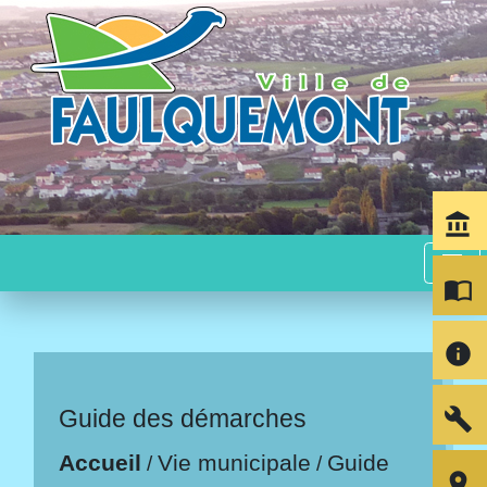
account_balance
menu
import_contacts
info
build
Guide des démarches
Accueil
Vie municipale
Guide
/
/
room