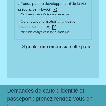
Fonds pour le développement de la vie
open_in_new
associative (FDVA)
Ministère chargé de la vie associative
Certificat de formation à la gestion
open_in_new
associative (CFGA)
Ministère chargé de la vie associative
Signaler une erreur sur cette page
Demandes de carte d'identité et
passeport : prenez rendez-vous en