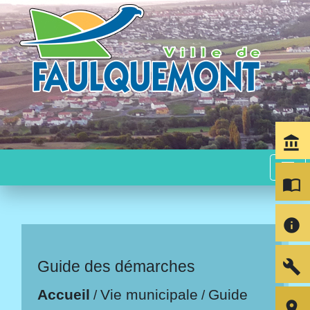
account_balance
menu
import_contacts
info
build
Guide des démarches
Accueil
Vie municipale
Guide
/
/
room