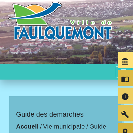
account_balance
menu
import_contacts
info
build
Guide des démarches
Accueil
Vie municipale
Guide
/
/
room