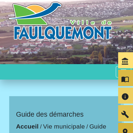
account_balance
menu
import_contacts
info
build
Guide des démarches
Accueil
Vie municipale
Guide
/
/
room