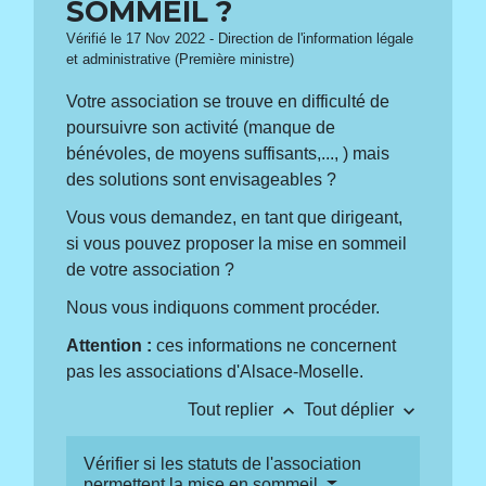
SOMMEIL ?
Vérifié le 17 Nov 2022 - Direction de l'information légale
et administrative (Première ministre)
Votre association se trouve en difficulté de
poursuivre son activité (manque de
bénévoles, de moyens suffisants,..., ) mais
des solutions sont envisageables ?
Vous vous demandez, en tant que dirigeant,
si vous pouvez proposer la mise en sommeil
de votre association ?
Nous vous indiquons comment procéder.
Attention :
ces informations ne concernent
pas les associations d'Alsace-Moselle.
keyboard_arrow_up
keyboard_arrow_down
Tout replier
Tout déplier
Vérifier si les statuts de l'association
permettent la mise en sommeil