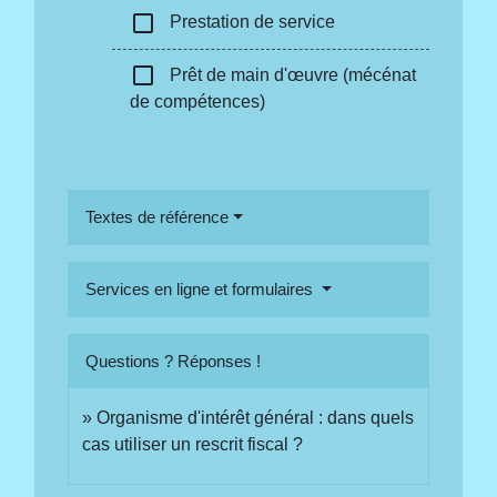
check_box_outline_blank
Prestation de service
check_box_outline_blank
Prêt de main d'œuvre (mécénat
de compétences)
Textes de référence
Services en ligne et formulaires
Questions ? Réponses !
Organisme d'intérêt général : dans quels
cas utiliser un rescrit fiscal ?