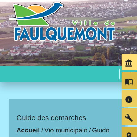
account_balance
menu
import_contacts
info
build
Guide des démarches
Accueil
Vie municipale
Guide
/
/
room