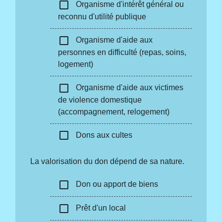
check_box_outline_blank
Organisme d'intérêt général ou
reconnu d'utilité publique
check_box_outline_blank
Organisme d'aide aux
personnes en difficulté (repas, soins,
logement)
check_box_outline_blank
Organisme d'aide aux victimes
de violence domestique
(accompagnement, relogement)
check_box_outline_blank
Dons aux cultes
La valorisation du don dépend de sa nature.
check_box_outline_blank
Don ou apport de biens
check_box_outline_blank
Prêt d'un local