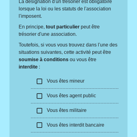
La désignation d'un trésorier est obligatoire
lorsque la loi ou les statuts de l'association
l'imposent.
En principe,
tout particulier
peut être
trésorier d'une association.
Toutefois, si vous vous trouvez dans l'une des
situations suivantes, cette activité peut être
soumise à conditions
ou vous être
interdite
:
check_box_outline_blank
Vous êtes mineur
check_box_outline_blank
Vous êtes agent public
check_box_outline_blank
Vous êtes militaire
check_box_outline_blank
Vous êtes interdit bancaire