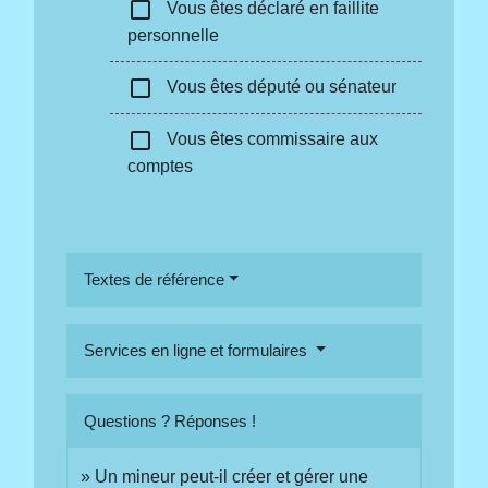
check_box_outline_blank
Vous êtes déclaré en faillite
personnelle
check_box_outline_blank
Vous êtes député ou sénateur
check_box_outline_blank
Vous êtes commissaire aux
comptes
Textes de référence
Services en ligne et formulaires
Questions ? Réponses !
Un mineur peut-il créer et gérer une