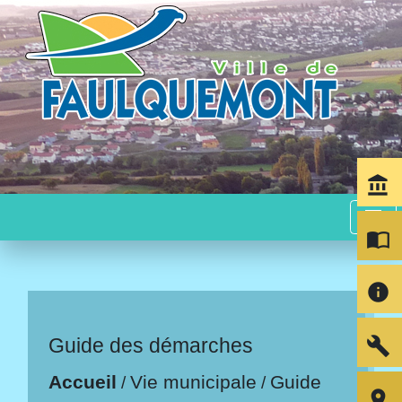
account_balance
menu
import_contacts
info
build
Guide des démarches
Accueil
Vie municipale
Guide
/
/
room