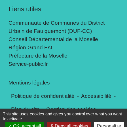
Liens utiles
Communauté de Communes du District
Urbain de Faulquemont (DUF-CC)
Conseil Départemental de la Moselle
Région Grand Est
Préfecture de la Moselle
Service-public.fr
Mentions légales
-
Politique de confidentialité
-
Accessibilité
-
Plan du site
-
Gestion des cookies
This site uses cookies and gives you control over what you want
to activate
OK, accept all
Deny all cookies
Personalize