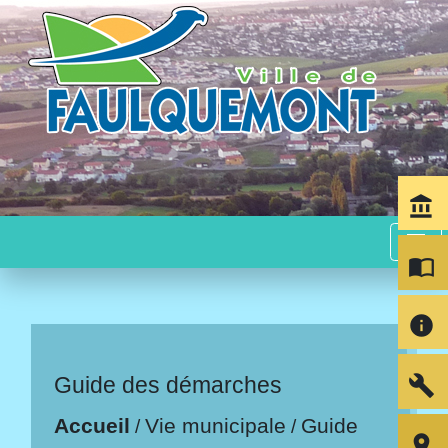
account_balance
menu
import_contacts
info
build
Guide des démarches
Accueil
Vie municipale
Guide
/
/
room