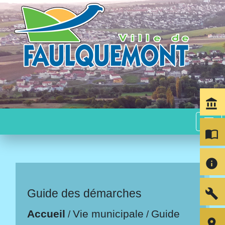
account_balance
menu
import_contacts
info
build
Guide des démarches
Accueil
Vie municipale
Guide
/
/
room