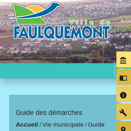
account_balance
menu
import_contacts
info
build
Guide des démarches
Accueil
Vie municipale
Guide
/
/
room