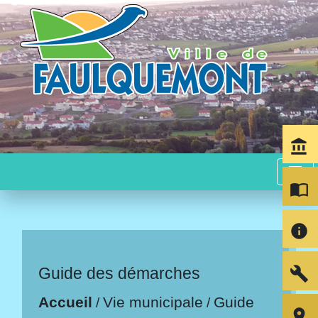
account_balance
menu
import_contacts
info
build
Guide des démarches
Accueil
Vie municipale
Guide
/
/
room