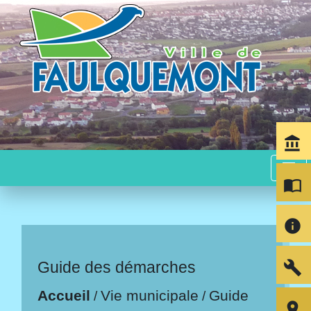
account_balance
menu
import_contacts
info
build
Guide des démarches
Accueil
Vie municipale
Guide
/
/
room