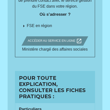
de prendre contact avec le service gestion
du FSE dans votre région.
Où s’adresser ?
arrow_right
FSE en région
open_in_new
ACCÉDER AU SERVICE EN LIGNE
Ministère chargé des affaires sociales
POUR TOUTE
EXPLICATION,
CONSULTER LES FICHES
PRATIQUES :
Particuliers