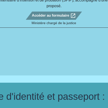
nitentiaire d'insertion et de probation (SPIP), accompagné d'un
proposé.
open_in_new
Accéder au formulaire
Ministère chargé de la justice
d'identité et passeport :