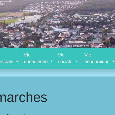
Vie
Vie
Vie
icipale
quotidienne
sociale
économique
marches