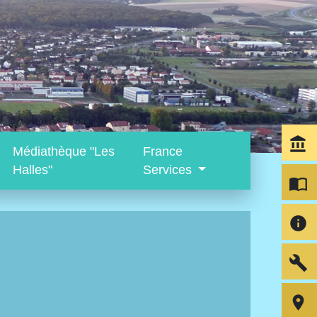
account_balance
Médiathèque "Les
France
Halles"
Services
import_contacts
info
build
room